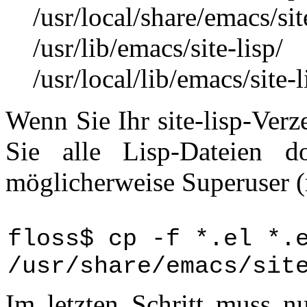
/usr/local/share/emacs/sit
/usr/lib/emacs/site-lisp/
/usr/local/lib/emacs/site-l
Wenn Sie Ihr site-lisp-Ver
Sie alle Lisp-Dateien d
möglicherweise Superuser (r
floss$ cp -f *.el *.
/usr/share/emacs/sit
Im letzten Schritt muss n