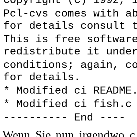
Copyright (C) 1992, 
Pcl-cvs comes with a
for details consult 
This is free softwar
redistribute it unde
conditions; again, c
for details.
* Modified ci README
* Modified ci fish.c
---------- End ----
Wenn Sie nun irgendwo c 