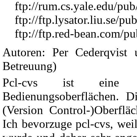
ftp://rum.cs.yale.edu/pub
ftp://ftp.lysator.liu.se/p
ftp://ftp.red-bean.com/pu
Autoren:
Per Cederqvist
Betreuung)
Pcl-cvs ist eine
Bedienungsoberflächen. D
(Version Control-)Oberfläc
Ich bevorzuge pcl-cvs, wei